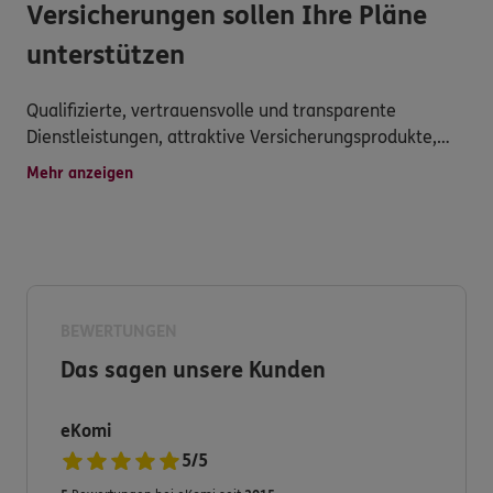
Versicherungen sollen Ihre Pläne
unterstützen
Qualifizierte, vertrauensvolle und transparente
Dienstleistungen, attraktive Versicherungsprodukte,
persönliche Betreuung, schnelle Schadensregulierung
Mehr anzeigen
und vielseitiger Service werden bei uns groß
geschrieben.
Haben Sie dennoch Fragen zu unserem Produkt- und
Serviceangebot?
Dann nehmen Sie Kontakt zu uns auf. Wir freuen uns
BEWERTUNGEN
auf Sie.
Das sagen unsere Kunden
eKomi
5
/
5