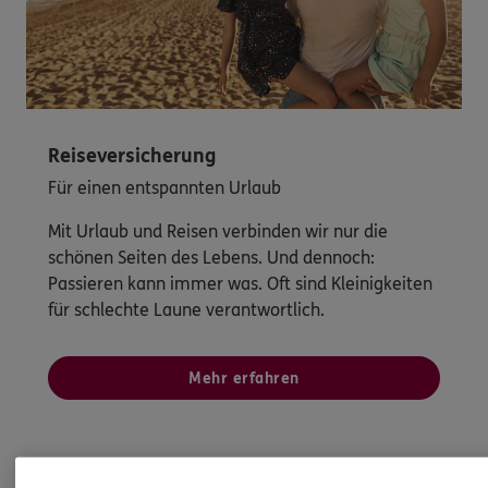
Reiseversicherung
Für einen entspannten Urlaub
Mit Urlaub und Reisen verbinden wir nur die
schönen Seiten des Lebens. Und dennoch:
Passieren kann immer was. Oft sind Kleinigkeiten
für schlechte Laune verantwortlich.
Mehr erfahren