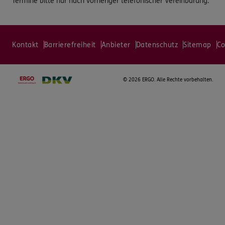
Termine bitte nur nach vorheriger telefonischer Vereinbarung.
Kontakt
Barrierefreiheit
Anbieter
Datenschutz
Sitemap
Co
©
2026 ERGO. Alle Rechte vorbehalten.