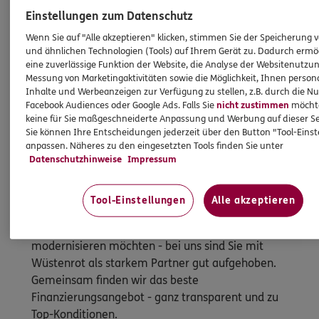
Einstellungen zum Datenschutz
Wenn Sie auf "Alle akzeptieren" klicken, stimmen Sie der Speicherung 
und ähnlichen Technologien (Tools) auf Ihrem Gerät zu. Dadurch ermö
eine zuverlässige Funktion der Website, die Analyse der Websitenutzun
Messung von Marketingaktivitäten sowie die Möglichkeit, Ihnen persona
Inhalte und Werbeanzeigen zur Verfügung zu stellen, z.B. durch die N
Facebook Audiences oder Google Ads. Falls Sie
nicht zustimmen
möchten
keine für Sie maßgeschneiderte Anpassung und Werbung auf dieser Se
Sie können Ihre Entscheidungen jederzeit über den Button "Tool-Eins
anpassen. Näheres zu den eingesetzten Tools finden Sie unter
Datenschutzhinweise
Impressum
Immobilienfinanzierung
So werden Wohnträume Wirklichkeit
Tool-Einstellungen
Alle akzeptieren
Ganz egal, ob Sie kaufen, bauen oder
modernisieren möchten - bei uns sind Sie mit
Wüstenrot als starkem Partner gut aufgehoben.
Gemeinsam finden wir das beste
Finanzierungsangebot - ganz transparent und zu
Top-Konditionen.